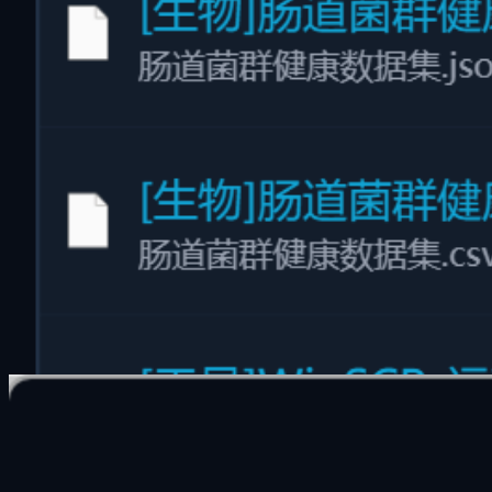
多维虚拟目录
独创 "多维虚拟目录"
不移动原始文件、不占额外硬盘空间，从工作项目/时间线/主
题等多视角一键归类
打破传统层级文件夹的束缚。通过软链接与多维分类索引，同
一个文件可以同时存在于“2026项目”、“设计资源”、“高分文
档”等多个虚拟文件夹中。无损组织，极速分类，绝不占用额
外存储容量。
零硬盘占用：使用虚拟链接技术，避免产生重复副本
多视角归类：按照时间线、主题、维度树多重视图自
由切换
安全无损：原始文件目录保持不动，彻底免除文件丢
失风险
#
виртуальный каталог
#
文件归类
#
Виртуальные папки
#
自动