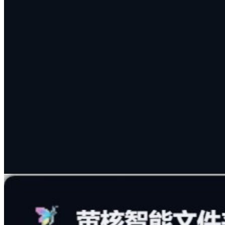
深度搜索及查重去重
轻松解决重复文件占用空间与搜不到所需文件的痛点。强大向
量数据库与全文检索引擎，不仅能基于模糊语义搜索文件正
文，还能精准找出内容高度相似的重复文件，一键完成文件去
重与文件清理。
深度全文检索：支持基于内容语义、摘要与 AI 标签
的高精搜索
智能查重去重：精准识别重复文档与相似图片，完成
高效文件清理
模糊意图匹配：即使记不清精确文件名，也能凭借印
象瞬间找到
#
文件去重
#
文件清理
#
全文检索
#
智能搜索