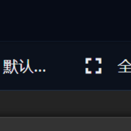
自动打标与深度摘要
AI 智能理解文档/图片/代码/音视频，自动提取语义并生成多
维标签与自然语言摘要
不再需要手动标注文件。萤核内置的本地多模态 AI 引擎能自
动深度解析各类文档、代码片段、高精图像及音视频文件，精
准提取核心主题、关键实体与内容摘要，打造结构化的个人/
企业智能知识库。
多模态解析：支持文本、PDF、代码、图片与音视频
提取
自然语言摘要：AI 自动阅读并生成一句话精炼概述
自动语义标签：基于 54+ 分类维度自动赋予多维标
记
#
自动打标
#
AI摘要
#
文档理解
#
语义分析