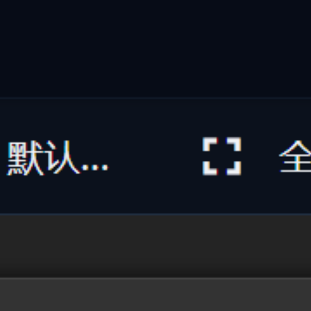
自动打标与深度摘要
AI 智能理解文档/图片/代码/音视频，自动提取语义并生成多
维标签与自然语言摘要
不再需要手动标注文件。萤核内置的本地多模态 AI 引擎能自
动深度解析各类文档、代码片段、高精图像及音视频文件，精
准提取核心主题、关键实体与内容摘要，打造结构化的个人/
企业智能知识库。
多模态解析：支持文本、PDF、代码、图片与音视频
提取
自然语言摘要：AI 自动阅读并生成一句话精炼概述
自动语义标签：基于 54+ 分类维度自动赋予多维标
记
#
自动打标
#
AI摘要
#
文档理解
#
语义分析