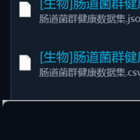
多维虚拟目录
独创 "多维虚拟目录"
不移动原始文件、不占额外硬盘空间，从工作项目/时间线/主
题等多视角一键归类
打破传统层级文件夹的束缚。通过软链接与多维分类索引，同
一个文件可以同时存在于“2026项目”、“设计资源”、“高分文
档”等多个虚拟文件夹中。无损组织，极速分类，绝不占用额
外存储容量。
零硬盘占用：使用虚拟链接技术，避免产生重复副本
多视角归类：按照时间线、主题、维度树多重视图自
由切换
安全无损：原始文件目录保持不动，彻底免除文件丢
失风险
#
répertoire virtuel
#
文件归类
#
Dossiers virtuels
#
自动分类