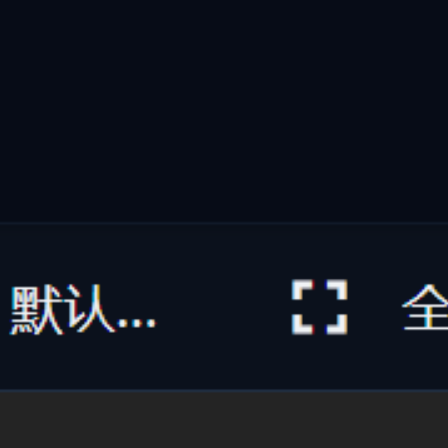
智能打标与摘要
自动打标与深度摘要
AI 智能理解文档/图片/代码/音视频，自动提取语义并生成多
维标签与自然语言摘要
不再需要手动标注文件。萤核内置的本地多模态 AI 引擎能自
动深度解析各类文档、代码片段、高精图像及音视频文件，精
准提取核心主题、关键实体与内容摘要，打造结构化的个人/
企业智能知识库。
多模态解析：支持文本、PDF、代码、图片与音视频
提取
自然语言摘要：AI 自动阅读并生成一句话精炼概述
自动语义标签：基于 54+ 分类维度自动赋予多维标
记
#
自动打标
#
AI摘要
#
文档理解
#
语义分析