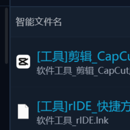
还在为杂乱的文件名困扰？智能重命名引擎分析文件真实含
义，自动提取作者、日期、主题或项目属性，一键批量重命名
与整理，让每一个文件名都清晰可读、语义明确。
告别默认乱码名：彻底消除“新建文本文档”、
“IMG_0001”
智能规则匹配：支持根据创建时间、AI 标签、主题
批量重命名
灵活模板自定义：支持构建专属的自动化批量改名命
名法则
#
批量改名
#
批量重命名
#
智能重命名
#
文件整理