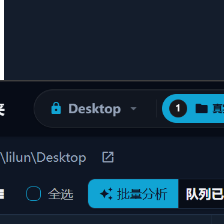
无需安装繁重的应用软件，萤核原生支持 200 多种主流及专业
文件格式的即时高精预览。结合高精度本地 OCR 算法，可直
接将扫描件、图片中的文字转换为可搜索的文本数据。
全格式支持：涵盖 Office、PDF、markdown、代码、
3D 模型、音视频
本地高精 OCR：图片/扫描件文本秒级提取，自动转
换为可检索文字
秒级响应：极速渲染预览图与缩略图，大幅提升文件
查看效率
#
文件格式预览
#
图片OCR
#
OCR识别
#
3D模型预览