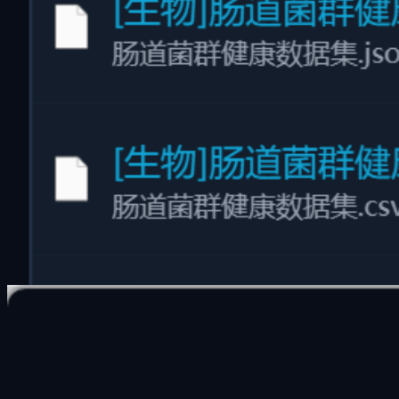
多维虚拟目录
独创 "多维虚拟目录"
不移动原始文件、不占额外硬盘空间，从工作项目/时间线/主
题等多视角一键归类
打破传统层级文件夹的束缚。通过软链接与多维分类索引，同
一个文件可以同时存在于“2026项目”、“设计资源”、“高分文
档”等多个虚拟文件夹中。无损组织，极速分类，绝不占用额
外存储容量。
零硬盘占用：使用虚拟链接技术，避免产生重复副本
多视角归类：按照时间线、主题、维度树多重视图自
由切换
安全无损：原始文件目录保持不动，彻底免除文件丢
失风险
自动分类
#
المجلد الظاهري
#
文件归类
#
الدليل الظاهري
#