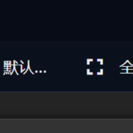
自动打标与深度摘要
AI 智能理解文档/图片/代码/音视频，自动提取语义并生成多
维标签与自然语言摘要
不再需要手动标注文件。萤核内置的本地多模态 AI 引擎能自
动深度解析各类文档、代码片段、高精图像及音视频文件，精
准提取核心主题、关键实体与内容摘要，打造结构化的个人/
企业智能知识库。
多模态解析：支持文本、PDF、代码、图片与音视频
提取
自然语言摘要：AI 自动阅读并生成一句话精炼概述
自动语义标签：基于 54+ 分类维度自动赋予多维标
记
#
自动打标
#
AI摘要
#
文档理解
#
语义分析