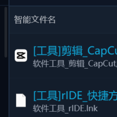
还在为杂乱的文件名困扰？智能重命名引擎分析文件真实含
义，自动提取作者、日期、主题或项目属性，一键批量重命名
与整理，让每一个文件名都清晰可读、语义明确。
告别默认乱码名：彻底消除“新建文本文档”、
“IMG_0001”
智能规则匹配：支持根据创建时间、AI 标签、主题
批量重命名
灵活模板自定义：支持构建专属的自动化批量改名命
名法则
#
批量改名
#
批量重命名
#
智能重命名
#
文件整理