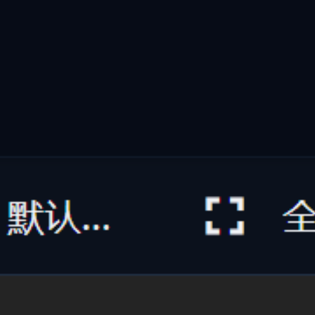
智能打标与摘要
自动打标与深度摘要
AI 智能理解文档/图片/代码/音视频，自动提取语义并生成多
维标签与自然语言摘要
不再需要手动标注文件。萤核内置的本地多模态 AI 引擎能自
动深度解析各类文档、代码片段、高精图像及音视频文件，精
准提取核心主题、关键实体与内容摘要，打造结构化的个人/
企业智能知识库。
多模态解析：支持文本、PDF、代码、图片与音视频
提取
自然语言摘要：AI 自动阅读并生成一句话精炼概述
自动语义标签：基于 54+ 分类维度自动赋予多维标
记
#
自动打标
#
AI摘要
#
文档理解
#
语义分析