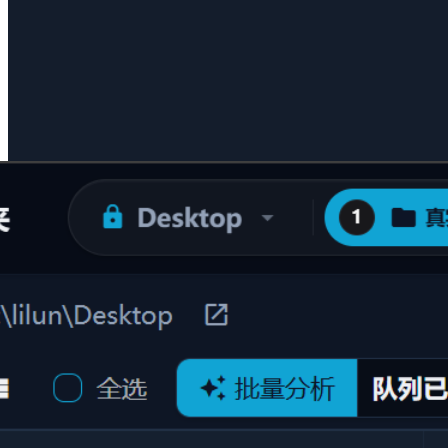
无需安装繁重的应用软件，萤核原生支持 200 多种主流及专业
文件格式的即时高精预览。结合高精度本地 OCR 算法，可直
接将扫描件、图片中的文字转换为可搜索的文本数据。
全格式支持：涵盖 Office、PDF、markdown、代码、
3D 模型、音视频
本地高精 OCR：图片/扫描件文本秒级提取，自动转
换为可检索文字
秒级响应：极速渲染预览图与缩略图，大幅提升文件
查看效率
#
文件格式预览
#
图片OCR
#
OCR识别
#
3D模型预览